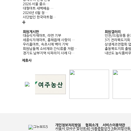
2026 서울 중소…
대형마트 새벽배송 …
2026년 6월 정…
사단법인 한국마트협…
+
회원게시판
회원갤러리
대승식자재마트, 라면 기부
인천/드림유통 윤
세종식자재마트, 흥해읍에 사랑의 …
3기 전라북도지회
우리홈마트, 속초시에 백미 기탁
상생제조연합회 업
회원님들께 소비재와 간식류를 저렴…
충청북도지회 출
경기도 남부지역 식파라치 사례 다…
내년도 농식품바우
제휴사
개인정보처리방침
협회소개
서비스이용약관
서울시 강서구 발산로40 식품종합상가 3층(외발산동, 강서농산물시