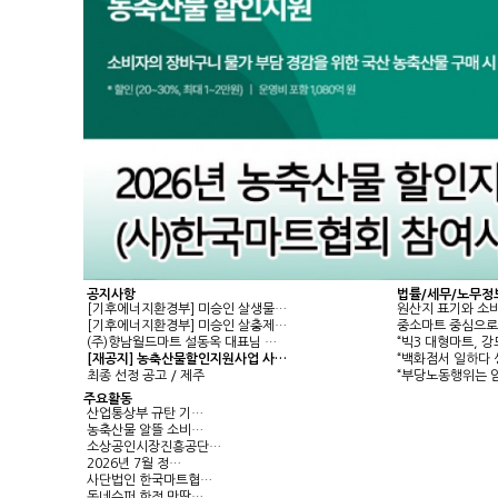
공지사항
법률/세무/노무정
[기후에너지환경부] 미승인 살생물…
원산지 표기와 소
[기후에너지환경부] 미승인 살충제…
중소마트 중심으로
(주)향남월드마트 설동옥 대표님 …
“빅3 대형마트, 
[재공지] 농축산물할인지원사업 사…
“백화점서 일하다 
최종 선정 공고 / 제주
“부당노동행위는 
주요활동
산업통상부 규탄 기…
농축산물 알뜰 소비…
소상공인시장진흥공단…
2026년 7월 정…
사단법인 한국마트협…
동네슈퍼 한정 만땅…