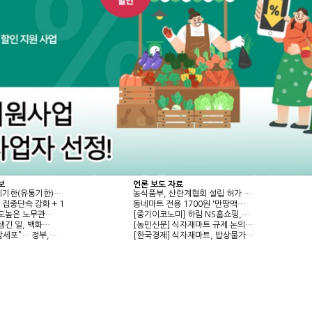
보
언론 보도 자료
비기한(유통기한)…
농식품부, 산란계협회 설립 허가 …
 집중단속 강화
+
1
동네마트 전용 1700원 '만땅맥…
강도높은 노무관…
[중기이코노미] 하림 NS홈쇼핑,…
생긴 일, 백화…
[농민신문] 식자재마트 규제 논의…
암세포”… 정부,…
[한국경제] 식자재마트, 밥상물가…