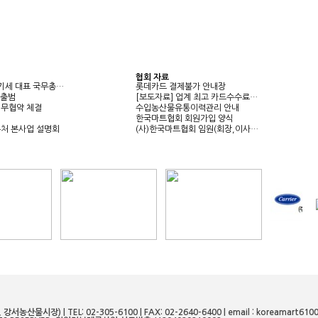
협회 자료
기세 대표 국무총…
롯데카드 결제불가 안내장
 출범
[보도자료] 업계 최고 카드수수료…
무협약 체결
수입농산물유통이력관리 안내
범
한국마트협회 회원가입 양식
처 본사업 설명회
(사)한국마트협회 임원(회장,이사…
장) | TEL: 02-305-6100 | FAX: 02-2640-6400 | email : koreamart610